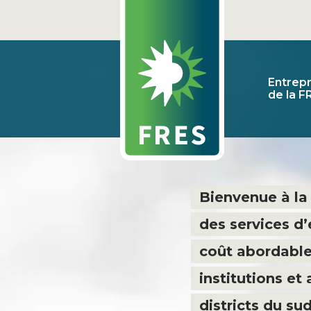
Entrepr
de la F
Bienvenue à l
des services d’é
coût abordable
institutions et
districts du su