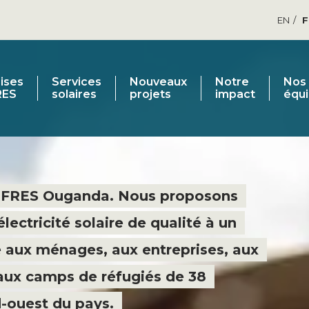
EN
ises
Services
Nouveaux
Notre
Nos
RES
solaires
projets
impact
équ
a FRES Ouganda. Nous proposons
lectricité solaire de qualité à un
 aux ménages, aux entreprises, aux
 aux camps de réfugiés de 38
d-ouest du pays.