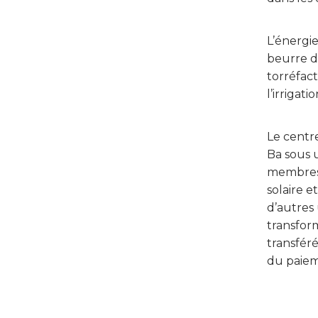
L’énergie
beurre de
torréfact
l’irrigat
Le centr
Ba sous 
membres 
solaire e
d’autres 
transfor
transféré
du paiem