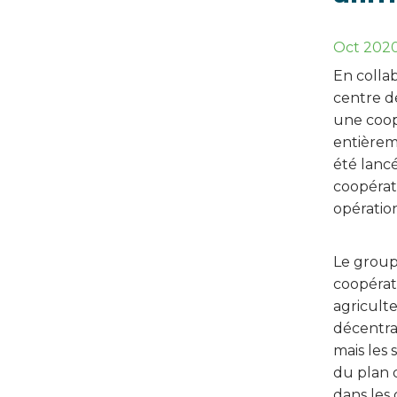
Oct 202
En colla
centre d
une coop
entièrem
été lancé
coopérati
opératio
Le group
coopérat
agriculte
décentra
mais les 
du plan 
dans les