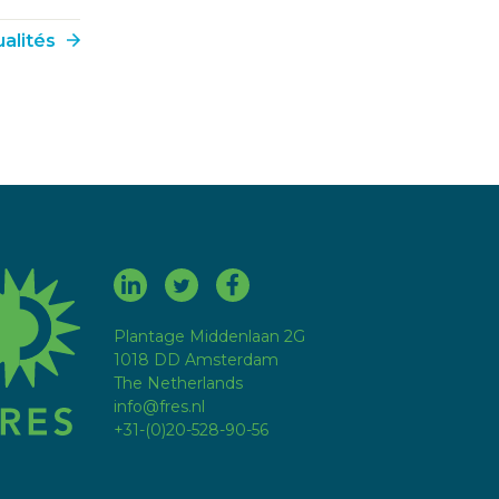
alités
fres.nl
Plantage Middenlaan 2G
1018 DD Amsterdam
The Netherlands
info@fres.nl
+31-(0)20-528-90-56