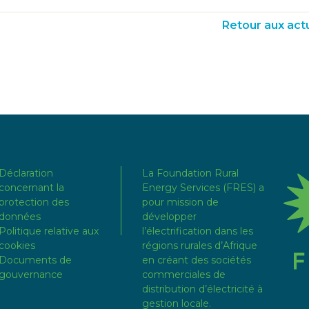
Retour aux actu
Déclaration
La Foundation Rural
concernant la
Energy Services (FRES) a
protection des
pour mission de
données
développer
Politique relative aux
l’électrification dans les
cookies
régions rurales d’Afrique
Documents de
en créant des sociétés
gouvernance
commerciales de
distribution d’électricité à
gestion locale.