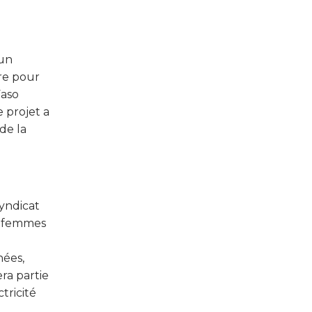
 un
ire pour
Faso
 projet a
de la
yndicat
0 femmes
nées,
era partie
tricité