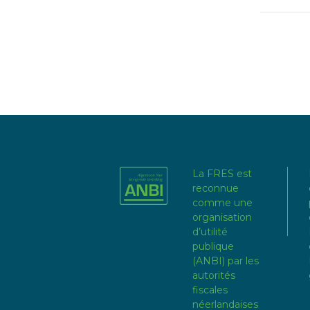
La FRES est
reconnue
comme une
organisation
d’utilité
publique
(ANBI) par les
autorités
fiscales
néerlandaises