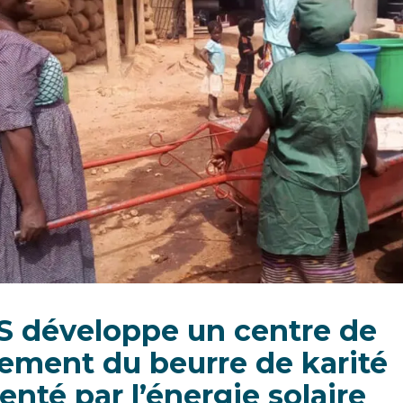
S développe un centre de
tement du beurre de karité
enté par l’énergie solaire