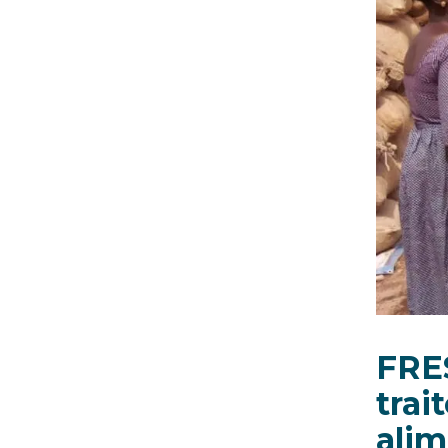
FRE
trai
alim