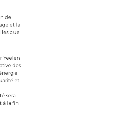
on de
age et la
elles que
r Yeelen
ative des
’énergie
karité et
té sera
à la fin