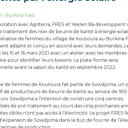
0
-
Burkina Faso
boration avec Agriterra, FRES et Yeelen Ba développent
e traitement des noix de beurre de karité à énergie sola
érative de femmes du village de Koutoura au Burkina 
ent adapté et conçu en accord avec leurs demandes. Le
 les 15 et 16 mars 2021 avec un atelier avec les membres 
ve pour identifier leurs besoins. La plate-forme sera
nnelle avant la saison du karité en septembre 2022.
e de femmes de Koutoura fait partie de Sowdjoma, un s
if de producteurs de beurre de karité au service de 95
urs. Sowdjoma a l’intention de construire cinq centres
lisés de pré-traitement au cours des cinq prochaines an
sites ciblés n’ont pas accès à l’électricité. Le projet FRES f
d’expansion de Sowdjoma dans le but de fournir de l’élec
 centres de production.