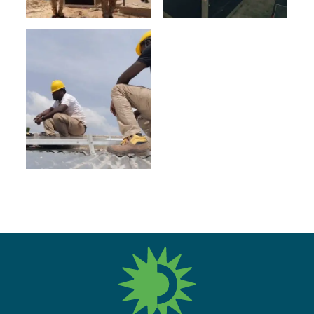
fres.nl