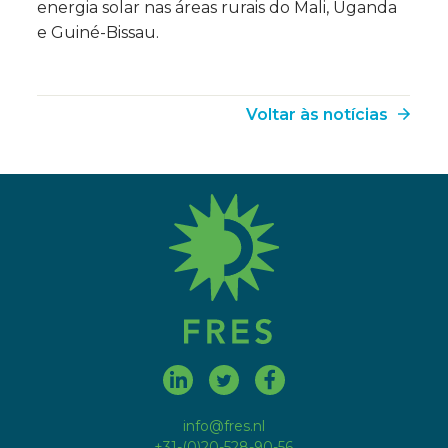
energia solar nas áreas rurais do Mali, Uganda
e Guiné-Bissau.
Voltar às notícias
fres.nl
info@fres.nl
+31-(0)20-528-90-56