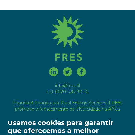
fres.nl
info@fres.nl
+31-(0)20-528-90-56
FoundatA Foundation Rural Energy Services (FRES)
promove o fornecimento de eletricidade na África
rural estabelecendo empresas comerciais de
Usamos cookies para garantir
eletricidade sob gestão local.
que oferecemos a melhor