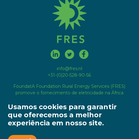
info@fres.nl
+31-(0)20-528-90-56
FoundatA Foundation Rural Energy Services (FRES)
promove o fornecimento de eletricidade na África
rural estabelecendo empresas comerciais de
Usamos cookies para garantir
eletricidade sob gestão local.
que oferecemos a melhor
experiência em nosso site.
A FRES é reconhecida como organização de
utilidade pública (ANBI) pela autoridade
tributária neerlandesa e endossa o código
neerlandês de boa governação de instituições